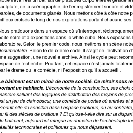
sculpture, de la scénographie, de l'enregistrement sonore et vidé
paroles, de documents glanés. Nous mettons côte à côte notre p
milieux croisés le long de nos explorations portant chacune ses r
Nous pratiquons dans un espace où s’interrogent réciproquemen
boîte noire et d’expositions dans le white cube. Nous exposons le
laboratoire. Selon le premier code, nous mettrons en scène notr
documentaire
. Selon le deuxième code, il s’agit de l’activation d
une suggestion, une nouvelle archive. Ainsi le cycle peut reco
espace de recherche. Pourtant, cet espace n’est jamais totalem
par le drame ou la comédie, ni l’exposition qu’il a accueilli.
Le bâtiment est un miroir de notre société. Ce miroir nous 
portant un habitacle.
L’économie de la construction, ses choix 
manière saillant des logiques de distribution des moyens de pro
est un jeu de clair obscur, une comédie de portes où entrées et s
Produit-elle du sensible dans l’espace publique, ou au contraire, r
au fil des siècles de pratique ? Et qu’ose-t-elle dire sur la disp
du bâtiment, aujourd'hui relégué au domaine de l'archéologie ind
réalités technocrates et politiques qui nous dépassent.