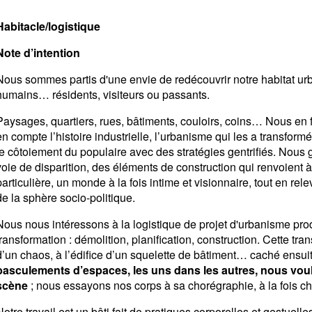
Habitacle/logistique
Note d’intention
Nous sommes partis d'une envie de redécouvrir notre habitat urbai
humains… résidents, visiteurs ou passants.
Paysages, quartiers, rues, bâtiments, couloirs, coins… Nous en f
en compte l’histoire industrielle, l’urbanisme qui les a transfo
le côtoiement du populaire avec des stratégies gentrifiés. Nous
voie de disparition, des éléments de construction qui renvoient 
particulière, un monde à la fois intime et visionnaire, tout en rel
de la sphère socio-politique.
Nous nous intéressons à la logistique de projet d'urbanisme prod
transformation : démolition, planification, construction. Cette tr
d’un chaos, à l’édifice d’un squelette de bâtiment… caché ensui
basculements d’espaces, les uns dans les autres, nous voul
scène
; nous essayons nos corps à sa chorégraphie, à la fois c
Notre travail est un bâti fait de pratiques corporelles et gestuell