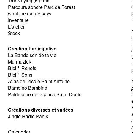
Trunk Lying (6 parts)
Parcours sonore Parc de Forest
what the nature says
Inventaire
L'atelier
Stock
Création Participative
La Bande son de ta vie
Murmuziek
Biblif_Reliefs
Biblif_Sons
Atlas de l'école Saint Antoine
Bambino Bambino
Patrimoine de la place Saint-Denis
Créations diverses et variées
Jingle Radio Panik
Calendrier