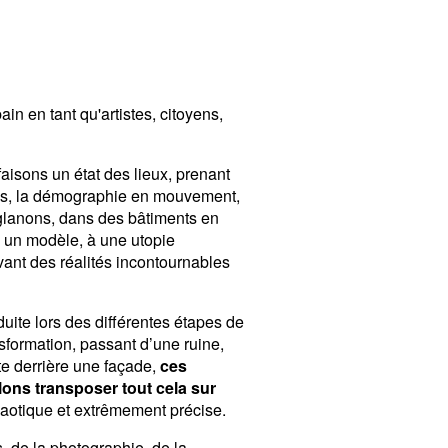
n en tant qu'artistes, citoyens,
aisons un état des lieux, prenant
rmés, la démographie en mouvement,
 glanons, dans des bâtiments en
à un modèle, à une utopie
evant des réalités incontournables
uite lors des différentes étapes de
ansformation, passant d’une ruine,
te derrière une façade,
ces
ons transposer tout cela sur
haotique et extrêmement précise.
es, de la photographie, de la